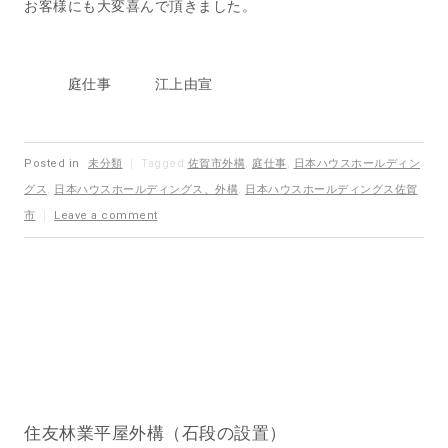
お客様にも大変喜んで頂きました。
庭仕事 江上由宣
Posted in
未分類
｜
Tagged
佐賀市外構
,
庭仕事
,
日本ハウスホールディン
グス
,
日本ハウスホールディングス、外構
,
日本ハウスホールディングス佐賀
市
｜
Leave a comment
住友林業平屋外構（石段の設置）