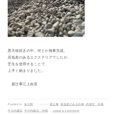
悪天候続きの中、何とか無事完成。
高低差のあるエクステリアでしたが、
芝生を使用することで
上手く納まりました。
庭仕事江上由宣
Posted in
未分類
｜
Tagged
庭仕事
,
高低差のある外構
,
武雄市、外構
,
中川内建設
,
中川内建設、外構
｜
Leave a comment