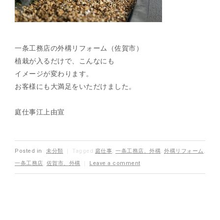
一条工務店の外構リフォーム（佐賀市）
植栽が入るだけで、こんなにも
イメージが変わります。
お客様にも大満足をいただけました。
庭仕事江上由宣
Posted in
未分類
｜
Tagged
庭仕事
,
一条工務店、外構
,
外構リフォーム
,
一条工務店
,
佐賀市、外構
｜
Leave a comment