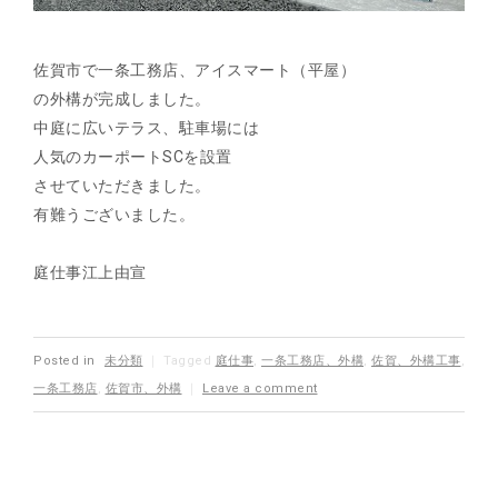
佐賀市で一条工務店、アイスマート（平屋）
の外構が完成しました。
中庭に広いテラス、駐車場には
人気のカーポートSCを設置
させていただきました。
有難うございました。
庭仕事江上由宣
Posted in
未分類
｜
Tagged
庭仕事
,
一条工務店、外構
,
佐賀、外構工事
,
一条工務店
,
佐賀市、外構
｜
Leave a comment