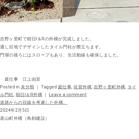
吉野ヶ里町で朝日I＆Rの外構が完成しました。
通し目地でデザインしたタイル門柱が際立ちます。
門塀の後ろにはスロープもあり、生活動線も確保しました。
庭仕事 江上由宣
Posted in
未分類
｜
Tagged
庭仕事
,
佐賀外構
,
吉野ヶ里町外構
,
タイ
ル門柱
,
朝日I＆R外構
｜
Leave a comment
道路からの目線を考慮した外構。
2024年2月5日
基山町外構（鳥飼建設）